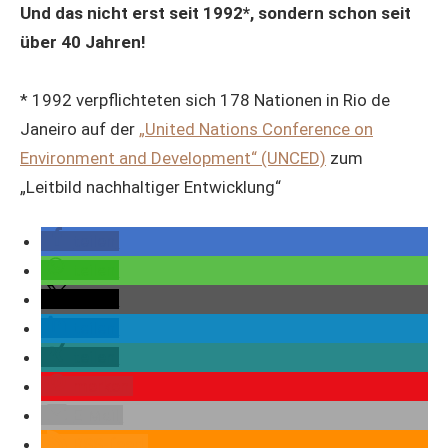
Und das nicht erst seit 1992*, sondern schon seit
über 40 Jahren!
* 1992 verpflichteten sich 178 Nationen in Rio de
Janeiro auf der
„United Nations Conference on
Environment and Development“ (UNCED)
zum
„Leitbild nachhaltiger Entwicklung“
teilen
teilen
teilen
teilen
teilen
merken
E-Mail
RSS-feed