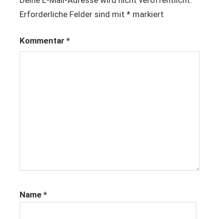
mischkultur
Erforderliche Felder sind mit
*
markiert
nachhaltigkeit
Kommentar
*
öko-
soziale
wirtschaft
ressourcenschonende
produktion
ressourcenschonung
selbstbestimmung
umweltschonende
produktion
umweltschutz
Name
*