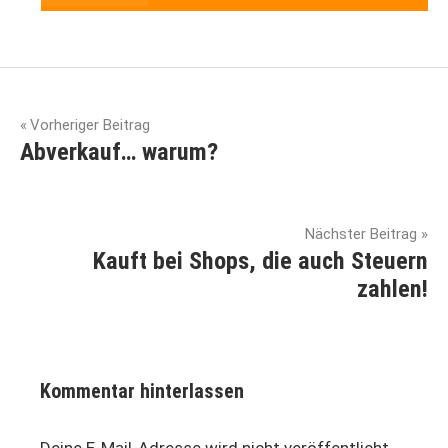
bio-
Beitragsnavigation
anbau
Vorheriger Beitrag
biodiversität
Abverkauf… warum?
biologische
landwirtschaft
Nächster Beitrag
empowerment
Kauft bei Shops, die auch Steuern
genossenschaft
zahlen!
gleichberechtigung
klimaschutz
Kommentar hinterlassen
landflucht
migration
Deine E-Mail-Adresse wird nicht veröffentlicht.