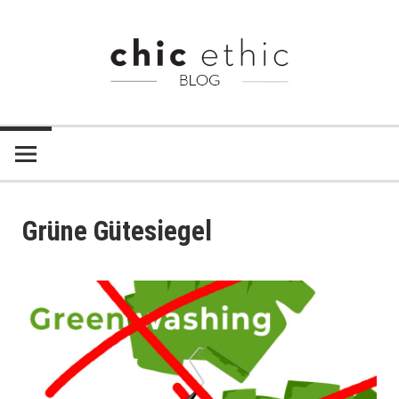
Zum
Inhalt
springen
Chic
Chic
Ethic
–
Ethic
Fair
Blog
Trade
Grüne Gütesiegel
Shop