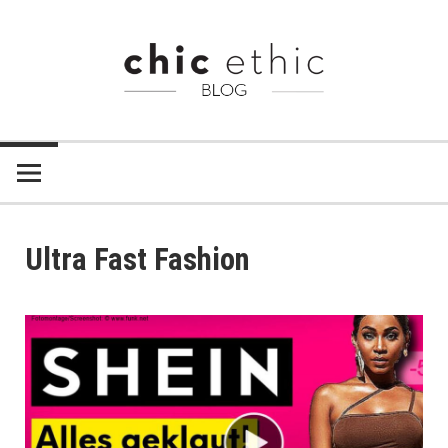
Zum
Inhalt
springen
Chic
Chic
Ethic
–
Ethic
Fair
Blog
Trade
Ultra Fast Fashion
Shop