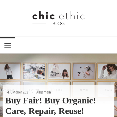
Zum
Inhalt
springen
Chic
Chic
Ethic
–
Ethic
Fair
Blog
Trade
Shop
14. Oktober 2021
Allgemein
Buy Fair! Buy Organic!
Care, Repair, Reuse!