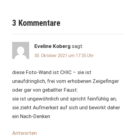
kleidung
fair
3 Kommentare
trade
mode
organic
Eveline Koberg
sagt:
repair
30. Oktober 2021 um 17:35 Uhr
reuse
diese Foto-Wand ist CHIC – sie ist
slow
unaufdringlich, frei vom erhobenen Zeigefinger
fashion
oder gar von geballter Faust:
sie ist ungewöhnlich und spricht feinfühlig an;
sie zieht Aufmerkeit auf sich und bewirkt daher
ein Nach-Denken
Antworten