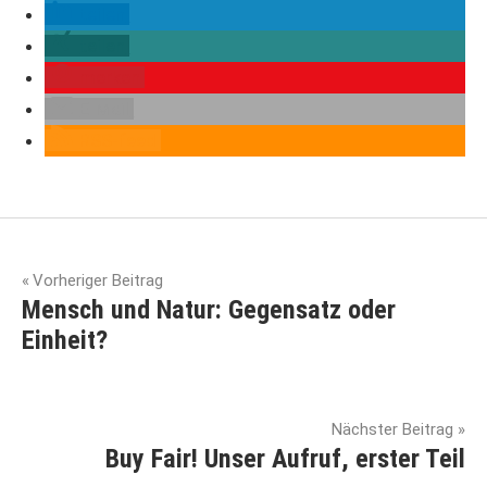
teilen
teilen
merken
E-Mail
RSS-feed
bio-faire
Beitragsnavigation
kleidung
Vorheriger Beitrag
bio-
Mensch und Natur: Gegensatz oder
faire
Einheit?
mode
fair
fashion
Nächster Beitrag
Buy Fair! Unser Aufruf, erster Teil
fair
trade