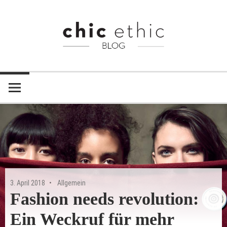
Zum
Inhalt
springen
Chic
Chic
Ethic
–
Ethic
Fair
Blog
Trade
Shop
3. April 2018
Allgemein
Fashion needs revolution:
Ein Weckruf für mehr