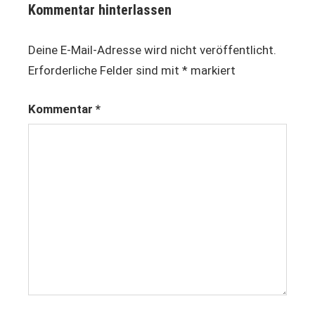
Kommentar hinterlassen
fashion
Deine E-Mail-Adresse wird nicht veröffentlicht.
fashion
revolution
Erforderliche Felder sind mit
*
markiert
fashion
Kommentar
*
revolution
week
kleidung
mode
rana
plaza
textilindustrie