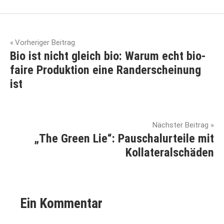
#whomademyclothes
Beitragsnavigation
bekleidung
Vorheriger Beitrag
Bio ist nicht gleich bio: Warum echt bio-
fair
faire Produktion eine Randerscheinung
fashion
ist
fair
trade
fair
Nächster Beitrag
trade
„The Green Lie“: Pauschalurteile mit
fashion
Kollateralschäden
fair
trade
kleidung
Ein Kommentar
fair
trade
mode