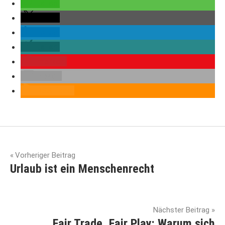
teilen
teilen
teilen
teilen
merken
E-Mail
RSS-feed
Beitragsnavigation
Vorheriger Beitrag
Urlaub ist ein Menschenrecht
Nächster Beitrag
Fair Trade, Fair Play: Warum sich