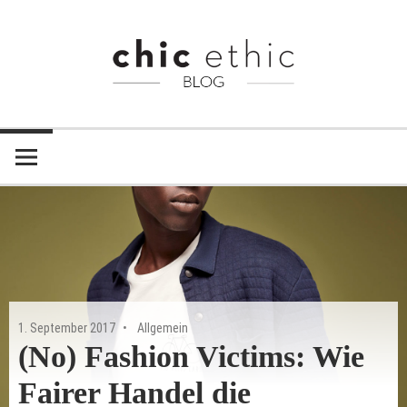
Zum
Inhalt
springen
Chic
Chic
Ethic
–
Ethic
Fair
Blog
Trade
Shop
1. September 2017
Allgemein
(No) Fashion Victims: Wie
Fairer Handel die