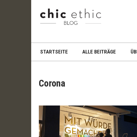
Zum
Inhalt
Chic
springen
Chic
Ethic
Ethic
–
Blog
STARTSEITE
ALLE BEITRÄGE
ÜB
Fair
Trade
Shop
Corona