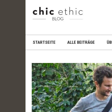
Zum
Inhalt
Chic
springen
Chic
Ethic
Ethic
–
Blog
STARTSEITE
ALLE BEITRÄGE
ÜB
Fair
Trade
Shop