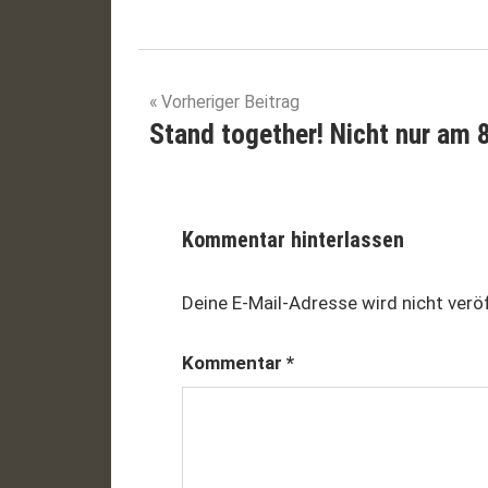
fair
Beitragsnavigation
Vorheriger Beitrag
fair
Stand together! Nicht nur am 
trade
fairer
handel
Kommentar hinterlassen
fairer
preis
Deine E-Mail-Adresse wird nicht veröf
fairness
human
Kommentar
*
rights
menschenrechte
nachhaltigkeit