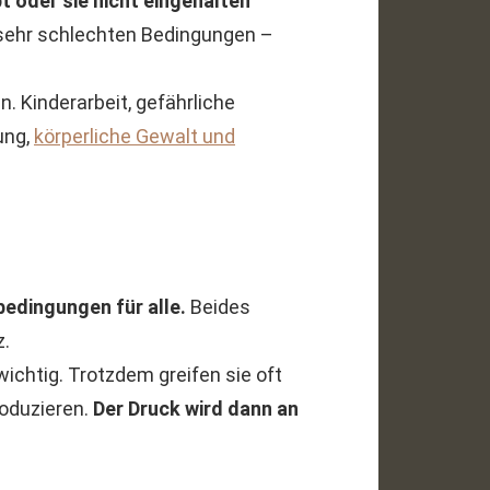
t oder sie nicht eingehalten
r sehr schlechten Bedingungen –
 Kinderarbeit, gefährliche
ung,
körperliche Gewalt und
sbedingungen für alle.
Beides
z.
wichtig. Trotzdem greifen sie oft
roduzieren.
Der Druck wird dann an