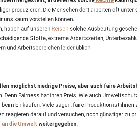
ndern hergestellt, in denen es solche
Rechte
kaum gib
liger produzieren. Die Menschen dort arbeiten oft unte
r uns kaum vorstellen können.
ch, haben auf unseren
Reisen
solche Ausbeutung gesehen.
chädigende Stoffe, extreme Arbeitszeiten, Unterbezahl
ern und Arbeitsbereichen leider üblich.
llen möglichst niedrige Preise, aber auch faire Arbeit
ch. Denn Fairness hat ihren Preis. Wie auch Umweltschut
beim Einkaufen: Viele sagen, faire Produktion ist ihnen 
en reagieren darauf und versuchen, noch günstiger zu p
d an die Umwelt
weitergegeben.